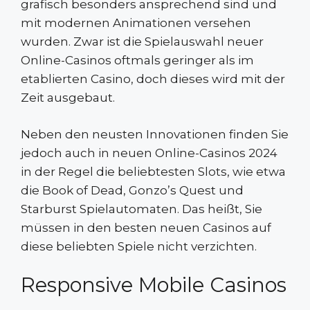
grafisch besonders ansprechend sind und
mit modernen Animationen versehen
wurden. Zwar ist die Spielauswahl neuer
Online-Casinos oftmals geringer als im
etablierten Casino, doch dieses wird mit der
Zeit ausgebaut.
Neben den neusten Innovationen finden Sie
jedoch auch in neuen Online-Casinos 2024
in der Regel die beliebtesten Slots, wie etwa
die Book of Dead, Gonzo’s Quest und
Starburst Spielautomaten. Das heißt, Sie
müssen in den besten neuen Casinos auf
diese beliebten Spiele nicht verzichten.
Responsive Mobile Casinos