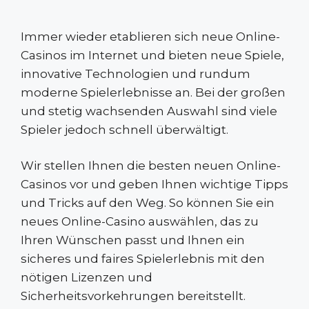
Immer wieder etablieren sich neue Online-
Casinos im Internet und bieten neue Spiele,
innovative Technologien und rundum
moderne Spielerlebnisse an. Bei der großen
und stetig wachsenden Auswahl sind viele
Spieler jedoch schnell überwältigt.
Wir stellen Ihnen die besten neuen Online-
Casinos vor und geben Ihnen wichtige Tipps
und Tricks auf den Weg. So können Sie ein
neues Online-Casino auswählen, das zu
Ihren Wünschen passt und Ihnen ein
sicheres und faires Spielerlebnis mit den
nötigen Lizenzen und
Sicherheitsvorkehrungen bereitstellt.