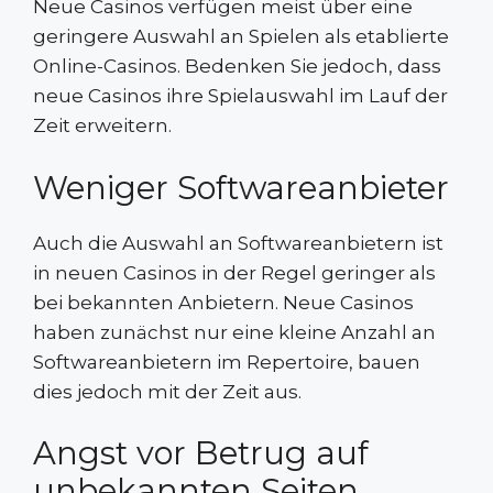
Neue Casinos verfügen meist über eine
geringere Auswahl an Spielen als etablierte
Online-Casinos. Bedenken Sie jedoch, dass
neue Casinos ihre Spielauswahl im Lauf der
Zeit erweitern.
Weniger Softwareanbieter
Auch die Auswahl an Softwareanbietern ist
in neuen Casinos in der Regel geringer als
bei bekannten Anbietern. Neue Casinos
haben zunächst nur eine kleine Anzahl an
Softwareanbietern im Repertoire, bauen
dies jedoch mit der Zeit aus.
Angst vor Betrug auf
unbekannten Seiten