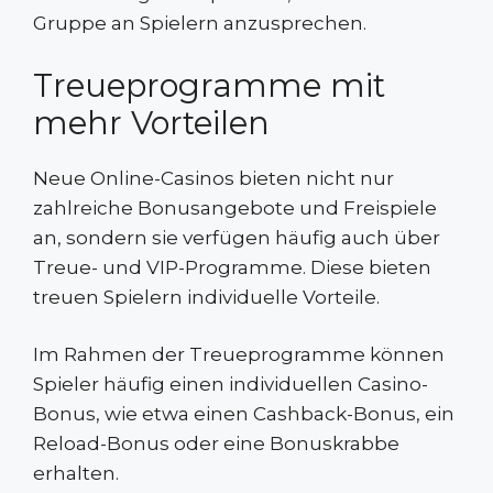
Gruppe an Spielern anzusprechen.
Treueprogramme mit
mehr Vorteilen
Neue Online-Casinos bieten nicht nur
zahlreiche Bonusangebote und Freispiele
an, sondern sie verfügen häufig auch über
Treue- und VIP-Programme. Diese bieten
treuen Spielern individuelle Vorteile.
Im Rahmen der Treueprogramme können
Spieler häufig einen individuellen Casino-
Bonus, wie etwa einen Cashback-Bonus, ein
Reload-Bonus oder eine Bonuskrabbe
erhalten.