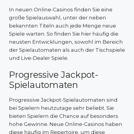
In neuen Online-Casinos finden Sie eine
große Spielauswahl, unter der neben
bekannten Titeln auch jede Menge neue
Spiele warten. So finden Sie hier häufig die
neusten Entwicklungen, sowohl im Bereich
der Spielautomaten als auch der Tischspiele
und Live-Dealer Spiele.
Progressive Jackpot-
Spielautomaten
Progressive Jackpot-Spielautomaten sind
bei Spielern heutzutage sehr beliebt. Sie
bieten Spielern die Chance auf besonders
hohe Gewinne. Neue Online-Casinos haben
diese häufig im Repertoire, um diese