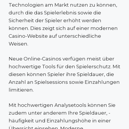
Technologien am Markt nutzen zu können,
durch die das Spielerlebnis sowie die
Sicherheit der Spieler erhöht werden
können. Dies zeigt sich auf einer modernen
Casino-Website auf unterschiedliche
Weisen.
Neue Online-Casinos verfügen meist über
hochwertige Tools für den Spielerschutz. Mit
diesen können Spieler ihre Spieldauer, die
Anzahl an Spielsessions sowie Einzahlungen
limitieren.
Mit hochwertigen Analysetools können Sie
zudem unter anderem Ihre Spieldauer, -
häufigkeit und Einzahlungshöhe in einer
Übersicht einsehen. Moderne