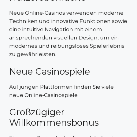
Neue Online-Casinos verwenden moderne
Techniken und innovative Funktionen sowie
eine intuitive Navigation mit einem
ansprechenden visuellen Design, um ein
modernes und reibungsloses Spielerlebnis
zu gewährleisten.
Neue Casinospiele
Auf jungen Plattformen finden Sie viele
neue Online-Casinospiele.
Großzügiger
Willkommensbonus