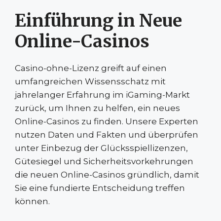
Einführung in Neue
Online-Casinos
Casino-ohne-Lizenz greift auf einen
umfangreichen Wissensschatz mit
jahrelanger Erfahrung im iGaming-Markt
zurück, um Ihnen zu helfen, ein neues
Online-Casinos zu finden. Unsere Experten
nutzen Daten und Fakten und überprüfen
unter Einbezug der Glücksspiellizenzen,
Gütesiegel und Sicherheitsvorkehrungen
die neuen Online-Casinos gründlich, damit
Sie eine fundierte Entscheidung treffen
können.