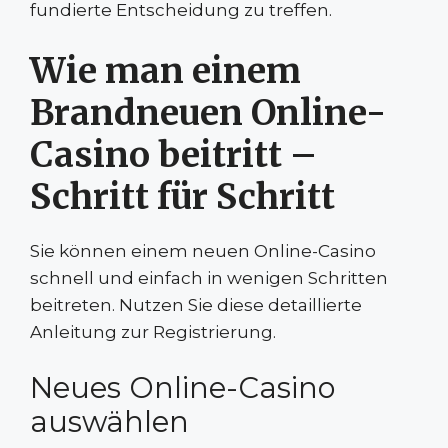
fundierte Entscheidung zu treffen.
Wie man einem
Brandneuen Online-
Casino beitritt –
Schritt für Schritt
Sie können einem neuen Online-Casino
schnell und einfach in wenigen Schritten
beitreten. Nutzen Sie diese detaillierte
Anleitung zur Registrierung.
Neues Online-Casino
auswählen