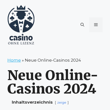
Zum
Inhalt
springen
Menü
Home
»
Neue Online-Casinos 2024
Neue Online-
Casinos 2024
Inhaltsverzeichnis
zeige